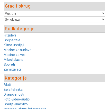
Grad i okrug
Podkategorije
Frizideri
Grejna tela
Klima uredjaji
Masine za sudove
Masine za ves
Mikrotalasne
Sporeti
Zamrzivaci
Kategorije
Alati
Bela tehnika
Dragocenosti
Foto-video-audio
Gradjevinarstvo