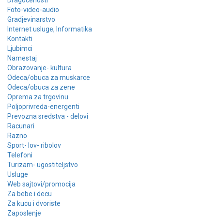
Dragocenosti
Foto-video-audio
Gradjevinarstvo
Internet usluge, Informatika
Kontakti
Ljubimci
Namestaj
Obrazovanje- kultura
Odeca/obuca za muskarce
Odeca/obuca za zene
Oprema za trgovinu
Poljoprivreda-energenti
Prevozna sredstva - delovi
Racunari
Razno
Sport- lov- ribolov
Telefoni
Turizam- ugostiteljstvo
Usluge
Web sajtovi/promocija
Za bebe i decu
Za kucu i dvoriste
Zaposlenje