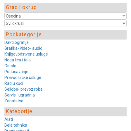
Grad i okrug
Podkategorije
Daktilografija
Grafika- video- audio
Knjigovodstvene usluge
Nega lica i tela
Ostalo
Poducavanje
Prevodilacke usluge
Rad u kuci
Selidbe- prevoz robe
Servis i ugradnja
Zanatstvo
Kategorije
Alati
Bela tehnika