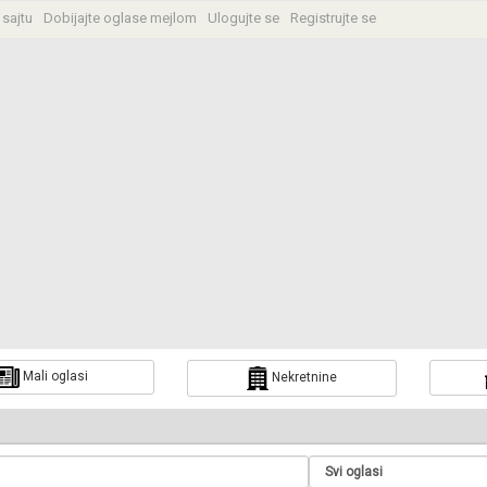
 sajtu
Dobijajte oglase mejlom
Ulogujte se
Registrujte se
Mali oglasi
Nekretnine
a