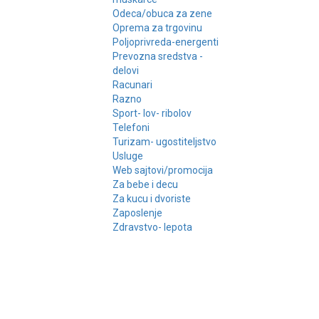
Odeca/obuca za zene
Oprema za trgovinu
Poljoprivreda-energenti
Prevozna sredstva -
delovi
Racunari
Razno
Sport- lov- ribolov
Telefoni
Turizam- ugostiteljstvo
Usluge
Web sajtovi/promocija
Za bebe i decu
Za kucu i dvoriste
Zaposlenje
Zdravstvo- lepota