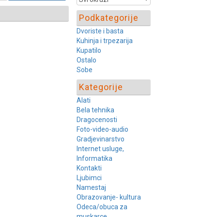
Podkategorije
Dvoriste i basta
Kuhinja i trpezarija
Kupatilo
Ostalo
Sobe
Kategorije
Alati
Bela tehnika
Dragocenosti
Foto-video-audio
Gradjevinarstvo
Internet usluge,
Informatika
Kontakti
Ljubimci
Namestaj
Obrazovanje- kultura
Odeca/obuca za
muskarce