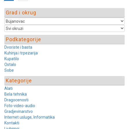
Grad i okrug
Podkategorije
Dvoriste i basta
Kuhinja i trpezarija
Kupatilo
Ostalo
Sobe
Kategorije
Alati
Bela tehnika
Dragocenosti
Foto-video-audio
Gradjevinarstvo
Internet usluge, Informatika
Kontakti
Ljubimci