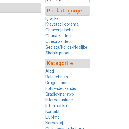
Podkategorije
Igracke
Krevetac i oprema
Oblacenje beba
Obuca za decu
Odeca za decu
Sedista/Kolica/Nosiljke
Skolski pribor
Kategorije
Alati
Bela tehnika
Dragocenosti
Foto-video-audio
Gradjevinarstvo
Internet usluge,
Informatika
Kontakti
Ljubimci
Namestaj
Obrazovanje- kultura