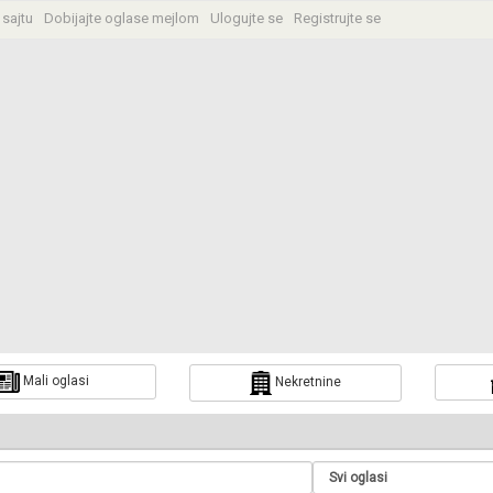
 sajtu
Dobijajte oglase mejlom
Ulogujte se
Registrujte se
Mali oglasi
Nekretnine
a