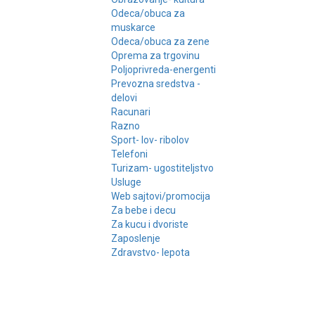
Odeca/obuca za
muskarce
Odeca/obuca za zene
Oprema za trgovinu
Poljoprivreda-energenti
Prevozna sredstva -
delovi
Racunari
Razno
Sport- lov- ribolov
Telefoni
Turizam- ugostiteljstvo
Usluge
Web sajtovi/promocija
Za bebe i decu
Za kucu i dvoriste
Zaposlenje
Zdravstvo- lepota