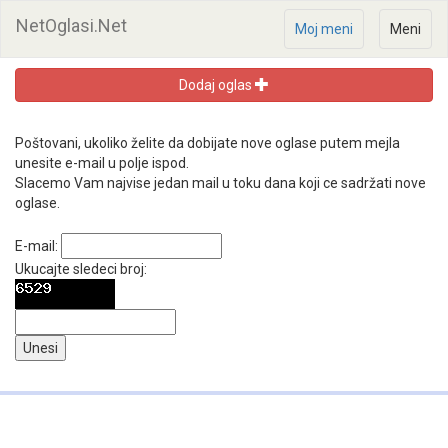
NetOglasi.Net
Moj meni
Meni
Dodaj oglas
Poštovani, ukoliko želite da dobijate nove oglase putem mejla
unesite e-mail u polje ispod.
Slacemo Vam najvise jedan mail u toku dana koji ce sadržati nove
oglase.
E-mail:
Ukucajte sledeci broj: