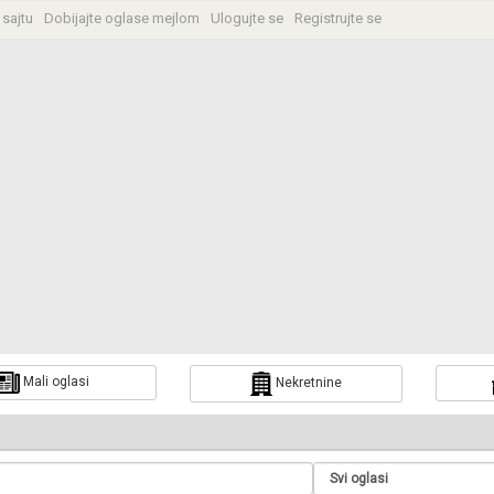
 sajtu
Dobijajte oglase mejlom
Ulogujte se
Registrujte se
Mali oglasi
Nekretnine
a