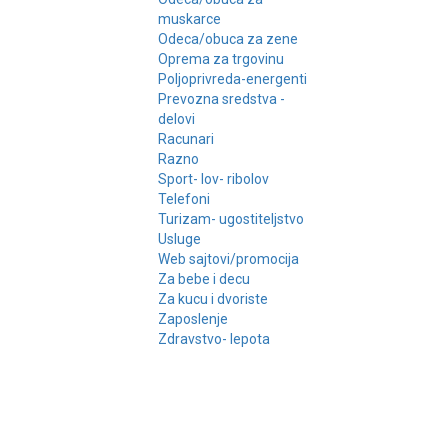
muskarce
Odeca/obuca za zene
Oprema za trgovinu
Poljoprivreda-energenti
Prevozna sredstva -
delovi
Racunari
Razno
Sport- lov- ribolov
Telefoni
Turizam- ugostiteljstvo
Usluge
Web sajtovi/promocija
Za bebe i decu
Za kucu i dvoriste
Zaposlenje
Zdravstvo- lepota