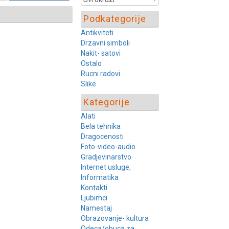
Podkategorije
Antikviteti
Drzavni simboli
Nakit- satovi
Ostalo
Rucni radovi
Slike
Kategorije
Alati
Bela tehnika
Dragocenosti
Foto-video-audio
Gradjevinarstvo
Internet usluge,
Informatika
Kontakti
Ljubimci
Namestaj
Obrazovanje- kultura
Odeca/obuca za