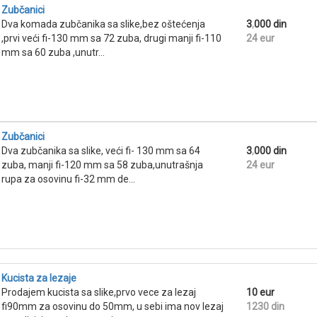
Zubčanici
Dva komada zubčanika sa slike,bez oštećenja
3
,
000 din
,prvi veći fi-130 mm sa 72 zuba, drugi manji fi-110
24 eur
mm sa 60 zuba ,unutr...
Zubčanici
Dva zubčanika sa slike, veći fi- 130 mm sa 64
3
,
000 din
zuba, manji fi-120 mm sa 58 zuba,unutrašnja
24 eur
rupa za osovinu fi-32 mm de...
Kucista za lezaje
Prodajem kucista sa slike,prvo vece za lezaj
10 eur
fi90mm za osovinu do 50mm, u sebi ima nov lezaj
1230 din