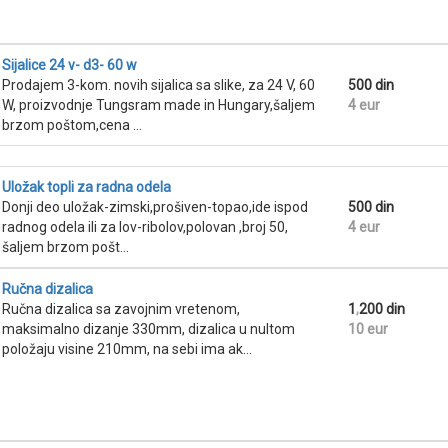
Sijalice 24 v- d3- 60 w
Prodajem 3-kom. novih sijalica sa slike, za 24 V, 60
500 din
W, proizvodnje Tungsram made in Hungary,šaljem
4 eur
brzom poštom,cena ...
Uložak topli za radna odela
Donji deo uložak-zimski,prošiven-topao,ide ispod
500 din
radnog odela ili za lov-ribolov,polovan ,broj 50,
4 eur
šaljem brzom pošt...
Ručna dizalica
Ručna dizalica sa zavojnim vretenom,
1
,
200 din
maksimalno dizanje 330mm, dizalica u nultom
10 eur
položaju visine 210mm, na sebi ima ak...