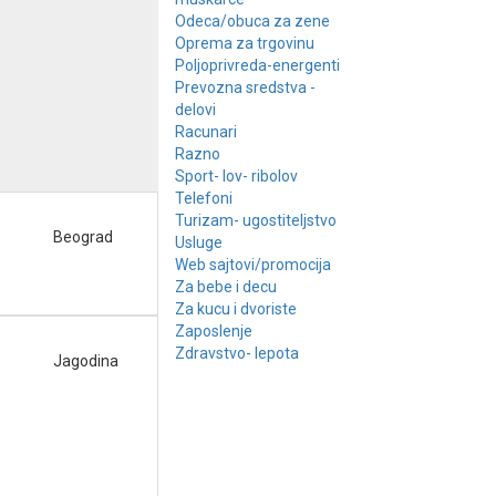
Odeca/obuca za zene
Oprema za trgovinu
Poljoprivreda-energenti
Prevozna sredstva -
delovi
Racunari
Razno
Sport- lov- ribolov
Telefoni
Turizam- ugostiteljstvo
Beograd
Usluge
Web sajtovi/promocija
Za bebe i decu
Za kucu i dvoriste
Zaposlenje
Zdravstvo- lepota
Jagodina