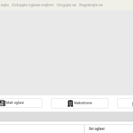
 sajtu
Dobijajte oglase mejlom
Ulogujte se
Registrujte se
Mali oglasi
Nekretnine
a