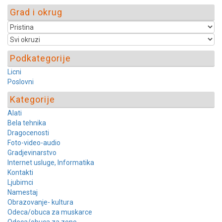
Grad i okrug
Podkategorije
Licni
Poslovni
Kategorije
Alati
Bela tehnika
Dragocenosti
Foto-video-audio
Gradjevinarstvo
Internet usluge, Informatika
Kontakti
Ljubimci
Namestaj
Obrazovanje- kultura
Odeca/obuca za muskarce