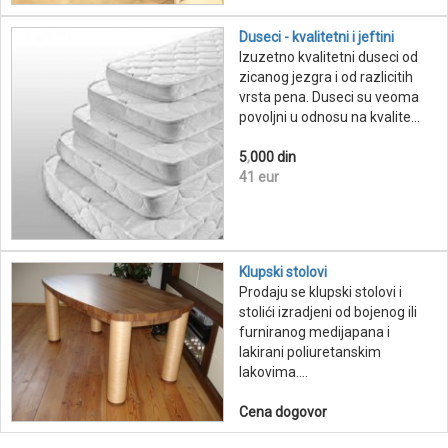
Duseci - kvalitetni i jeftini
Izuzetno kvalitetni duseci od
zicanog jezgra i od razlicitih
vrsta pena. Duseci su veoma
povoljni u odnosu na kvalite...
5
,
000 din
41 eur
Klupski stolovi
Prodaju se klupski stolovi i
stolići izradjeni od bojenog ili
furniranog medijapana i
lakirani poliuretanskim
lakovima....
Cena dogovor