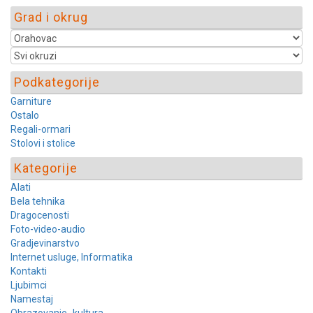
Grad i okrug
Podkategorije
Garniture
Ostalo
Regali-ormari
Stolovi i stolice
Kategorije
Alati
Bela tehnika
Dragocenosti
Foto-video-audio
Gradjevinarstvo
Internet usluge, Informatika
Kontakti
Ljubimci
Namestaj