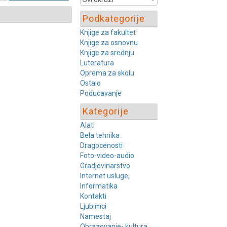
Podkategorije
Knjige za fakultet
Knjige za osnovnu
Knjige za srednju
Luteratura
Oprema za skolu
Ostalo
Poducavanje
Kategorije
Alati
Bela tehnika
Dragocenosti
Foto-video-audio
Gradjevinarstvo
Internet usluge,
Informatika
Kontakti
Ljubimci
Namestaj
Obrazovanje- kultura