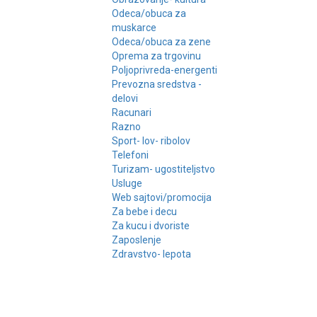
Odeca/obuca za
muskarce
Odeca/obuca za zene
Oprema za trgovinu
Poljoprivreda-energenti
Prevozna sredstva -
delovi
Racunari
Razno
Sport- lov- ribolov
Telefoni
Turizam- ugostiteljstvo
Usluge
Web sajtovi/promocija
Za bebe i decu
Za kucu i dvoriste
Zaposlenje
Zdravstvo- lepota