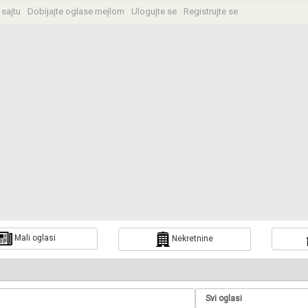
 sajtu
Dobijajte oglase mejlom
Ulogujte se
Registrujte se
Mali oglasi
Nekretnine
a