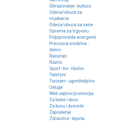
Obrazovanje- kultura
Odeca/obuca za
muskarce
Odeca/obuca za zene
Oprema za trgovinu
Poljoprivreda-energenti
Prevozna sredstva -
delovi
Racunari
Razno
Sport- lov- ribolov
Telefoni
Turizam- ugostiteljstvo
Usluge
Web sajtovi/promocija
Za bebe i decu
Za kucu i dvoriste
Zaposlenje
Zdravstvo- lepota