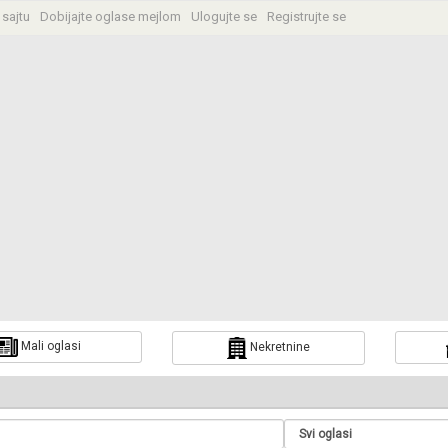
 sajtu
Dobijajte oglase mejlom
Ulogujte se
Registrujte se
Mali oglasi
Nekretnine
a