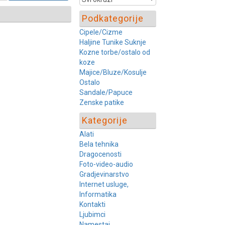
Podkategorije
Cipele/Cizme
Haljine Tunike Suknje
Kozne torbe/ostalo od
koze
Majice/Bluze/Kosulje
Ostalo
Sandale/Papuce
Zenske patike
Kategorije
Alati
Bela tehnika
Dragocenosti
Foto-video-audio
Gradjevinarstvo
Internet usluge,
Informatika
Kontakti
Ljubimci
Namestaj