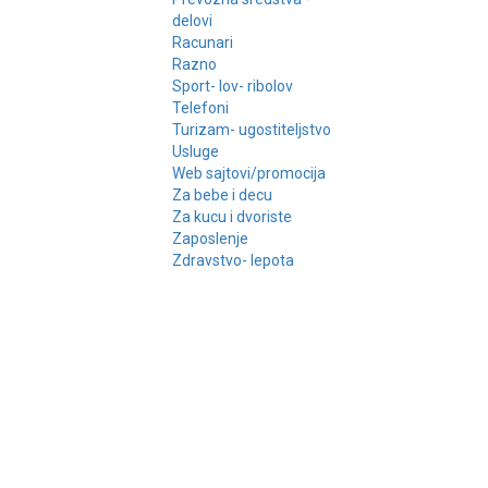
delovi
Racunari
Razno
Sport- lov- ribolov
Telefoni
Turizam- ugostiteljstvo
Usluge
Web sajtovi/promocija
Za bebe i decu
Za kucu i dvoriste
Zaposlenje
Zdravstvo- lepota