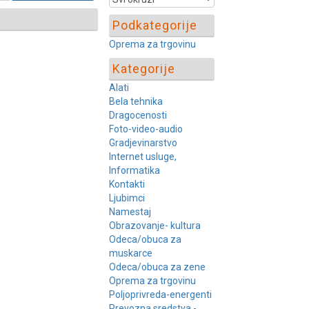
Podkategorije
Oprema za trgovinu
Kategorije
Alati
Bela tehnika
Dragocenosti
Foto-video-audio
Gradjevinarstvo
Internet usluge,
Informatika
Kontakti
Ljubimci
Namestaj
Obrazovanje- kultura
Odeca/obuca za
muskarce
Odeca/obuca za zene
Oprema za trgovinu
Poljoprivreda-energenti
Prevozna sredstva -