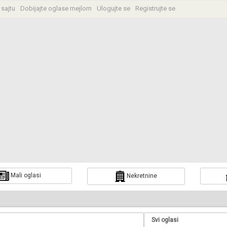
 sajtu
Dobijajte oglase mejlom
Ulogujte se
Registrujte se
Mali oglasi
Nekretnine
a