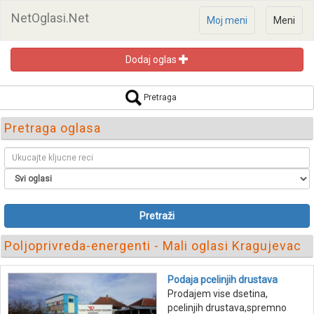
NetOglasi.Net
Moj meni
Meni
Dodaj oglas
Pretraga
Pretraga oglasa
Pretraži
Poljoprivreda-energenti - Mali oglasi Kragujevac
Podaja pcelinjih drustava
Prodajem vise dsetina,
pcelinjih drustava,spremno