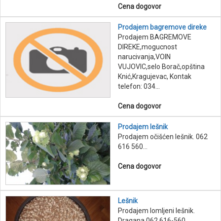
Cena dogovor
Prodajem bagremove direke
Prodajem BAGREMOVE
DIREKE,mogucnost
narucivanja,VOIN
VUJOVIC,selo Borač,opština
Knić,Kragujevac, Kontak
telefon: 034...
Cena dogovor
Prodajem lešnik
Prodajem očišćen lešnik. 062
616 560...
Cena dogovor
Lešnik
Prodajem lomljeni lešnik.
Dragana 062 616-560...