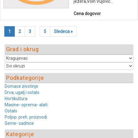
jezera,Voin Vujović...
Cena dogovor
1
2
3
5
Sledeca »
Grad i okrug
Podkategorije
Domace zivotinje
Drva, ugalj i ostalo
Hortikultura
Masine- oprema- alati
Ostalo
Poljop. preh. proizvodi
Seme- sadnice
Kategorije