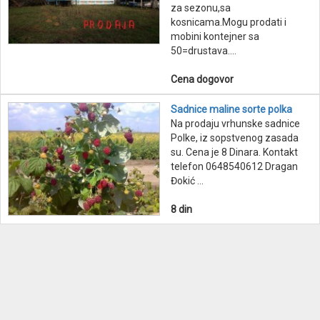
za sezonu,sa
kosnicama.Mogu prodati i
mobini kontejner sa
50=drustava....
Cena dogovor
Sadnice maline sorte polka
Na prodaju vrhunske sadnice
Polke, iz sopstvenog zasada
su. Cena je 8 Dinara. Kontakt
telefon 0648540612 Dragan
Đokić ...
8 din