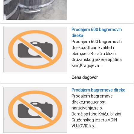
Prodajem 600 bagremovih
direka
Prodajem 600 bagremovih
direka,odlican kvalitet i
obim,selo Borač u blizini
Gružanskog jezera,opština
Knić,Kragujeva...
Cena dogovor
Prodajem bagremove direke
Prodajem bagremove
direke,mogucnost
narucivanja,selo
Borač,opština Knić,u blizini
Gružanskog jezera,VOIN
VUJOVIC ko...