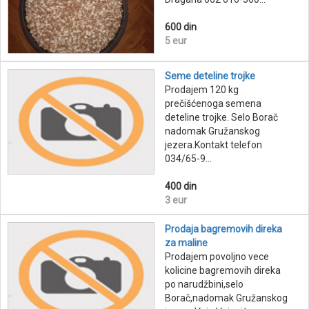
600 din
5 eur
Seme deteline trojke
Prodajem 120 kg
prečišćenoga semena
deteline trojke. Selo Borač
nadomak Gružanskog
jezera.Kontakt telefon
034/65-9...
400 din
3 eur
Prodaja bagremovih direka
za maline
Prodajem povoljno vece
kolicine bagremovih direka
po narudžbini,selo
Borač,nadomak Gružanskog