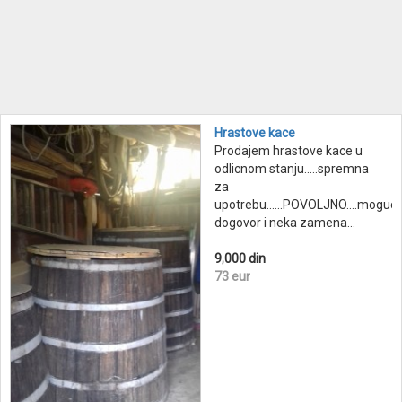
Hrastove kace
Prodajem hrastove kace u
odlicnom stanju.....spremna
za
upotrebu......POVOLJNO....moguc
dogovor i neka zamena...
9
,
000 din
73 eur