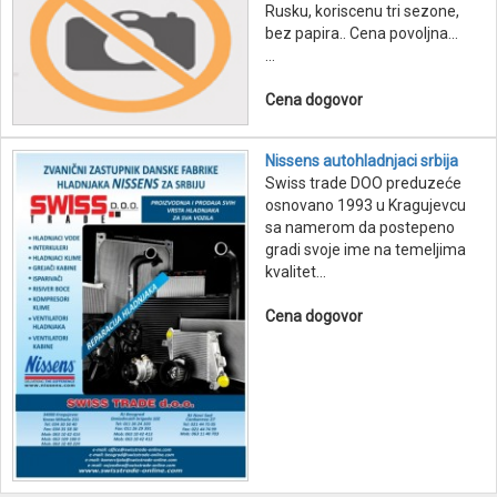
Rusku, koriscenu tri sezone,
bez papira.. Cena povoljna...
...
Cena dogovor
Nissens autohladnjaci srbija
Swiss trade DOO preduzeće
osnovano 1993 u Kragujevcu
sa namerom da postepeno
gradi svoje ime na temeljima
kvalitet...
Cena dogovor