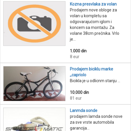
Kozna presvlaka za volan
Prodajem nove obloge za
volan u kompletu sa
odgovarajućom iglom i
koncem sa montažu. Za
volane 38cm prečnika. Vrlo
je...
1
,
000 din
8 eur
Prodajem biciklu marke
,,capriolo
Bicikla je u odlicnm stanju ...
10
,
000 din
81 eur
Lanmda sonde
prodajem lamda sonde nove
za sve vrste automobila
garancija...