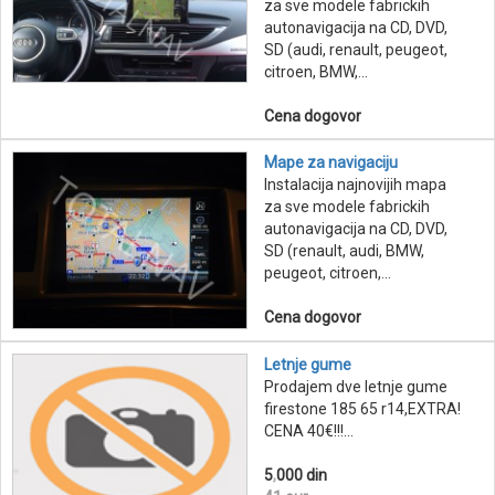
za sve modele fabrickih
autonavigacija na CD, DVD,
SD (audi, renault, peugeot,
citroen, BMW,...
Cena dogovor
Mape za navigaciju
Instalacija najnovijih mapa
za sve modele fabrickih
autonavigacija na CD, DVD,
SD (renault, audi, BMW,
peugeot, citroen,...
Cena dogovor
Letnje gume
Prodajem dve letnje gume
firestone 185 65 r14,EXTRA!
CENA 40€!!!...
5
,
000 din