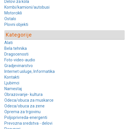
Delovi za kola
Kombi/kamioni/autobusi
Motorcikli
Ostalo
Plovni objekti
Kategorije
Alati
Bela tehnika
Dragocenosti
Foto-video-audio
Gradjevinarstvo
Internet usluge, Informatika
Kontakti
Ljubimci
Namestaj
Obrazovanje- kultura
Odeca/obuca za muskarce
Odeca/obuca za zene
Oprema za trgovinu
Poljoprivreda-energenti
Prevozna sredstva - delovi
Racunari