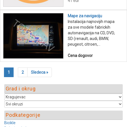
41 eur
Mape za navigaciju
Instalacija najnovijih mapa
za sve modele fabrickih
autonavigacija na CD, DVD,
SD (renault, audi, BMW,
peugeot, citroen,...
Cena dogovor
1
2
Sledeca »
Grad i okrug
Podkategorije
Bicikle