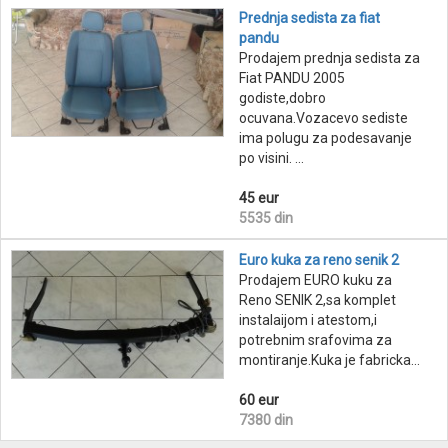
Prednja sedista za fiat
pandu
Prodajem prednja sedista za
Fiat PANDU 2005
godiste,dobro
ocuvana.Vozacevo sediste
ima polugu za podesavanje
po visini. ...
45 eur
5535 din
Euro kuka za reno senik 2
Prodajem EURO kuku za
Reno SENIK 2,sa komplet
instalaijom i atestom,i
potrebnim srafovima za
montiranje.Kuka je fabricka...
60 eur
7380 din