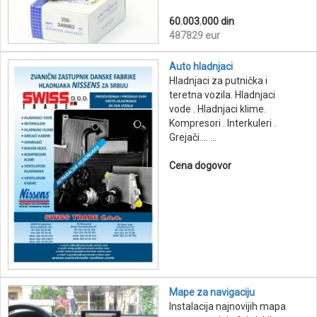
60
,
003
,
000 din
487829 eur
Auto hladnjaci
Hladnjaci za putnička i
teretna vozila. Hladnjaci
vode . Hladnjaci klime.
Kompresori . Interkuleri .
Grejači.... ...
Cena dogovor
Mape za navigaciju
Instalacija najnovijih mapa