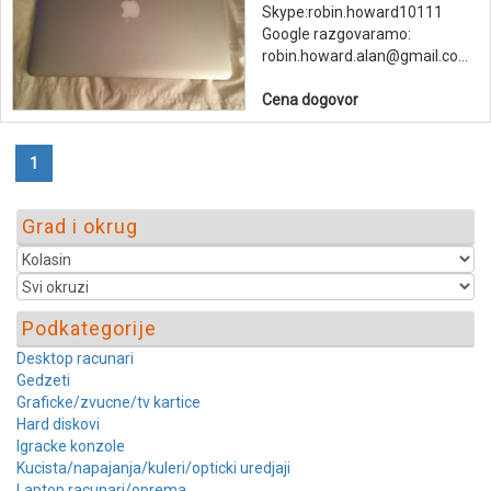
Skype:robin.howard10111
Google razgovaramo:
robin.howard.alan@gmail.co...
Cena dogovor
1
Grad i okrug
Podkategorije
Desktop racunari
Gedzeti
Graficke/zvucne/tv kartice
Hard diskovi
Igracke konzole
Kucista/napajanja/kuleri/opticki uredjaji
Laptop racunari/oprema