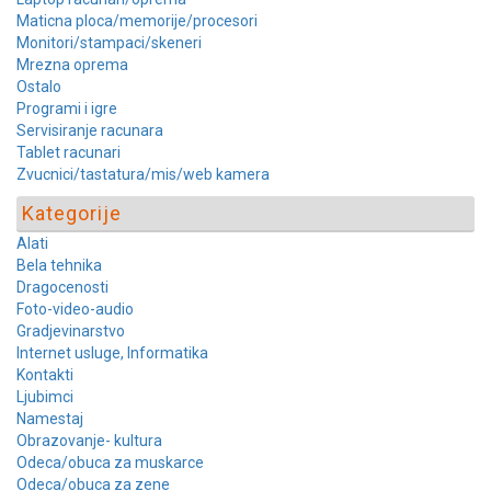
Maticna ploca/memorije/procesori
Monitori/stampaci/skeneri
Mrezna oprema
Ostalo
Programi i igre
Servisiranje racunara
Tablet racunari
Zvucnici/tastatura/mis/web kamera
Kategorije
Alati
Bela tehnika
Dragocenosti
Foto-video-audio
Gradjevinarstvo
Internet usluge, Informatika
Kontakti
Ljubimci
Namestaj
Obrazovanje- kultura
Odeca/obuca za muskarce
Odeca/obuca za zene