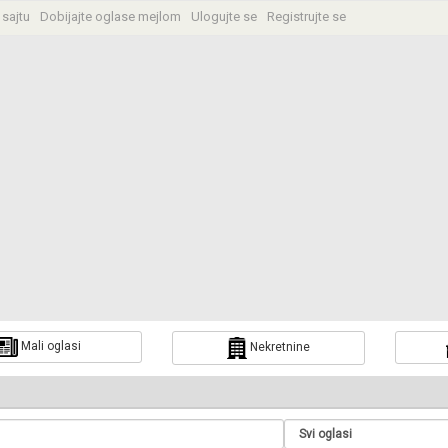
 sajtu
Dobijajte oglase mejlom
Ulogujte se
Registrujte se
Mali oglasi
Nekretnine
a