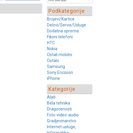
Podkategorije
Brojevi/Kartice
Delovi/Servis/Usluge
Dodatna oprema
Fiksni telefoni
HTC
Nokia
Ostali mobilni
Ostalo
Samsung
Sony Ericsson
iPhone
Kategorije
Alati
Bela tehnika
Dragocenosti
Foto-video-audio
Gradjevinarstvo
Internet usluge,
Informatika