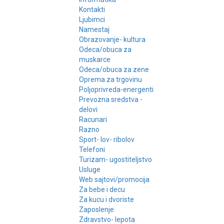
Kontakti
Ljubimci
Namestaj
Obrazovanje- kultura
Odeca/obuca za
muskarce
Odeca/obuca za zene
Oprema za trgovinu
Poljoprivreda-energenti
Prevozna sredstva -
delovi
Racunari
Razno
Sport- lov- ribolov
Telefoni
Turizam- ugostiteljstvo
Usluge
Web sajtovi/promocija
Za bebe i decu
Za kucu i dvoriste
Zaposlenje
Zdravstvo- lepota