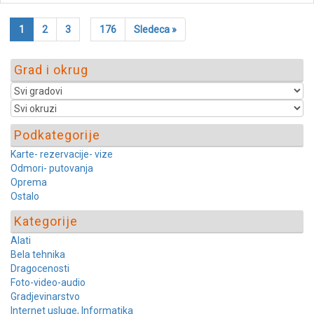
1
2
3
176
Sledeca »
Grad i okrug
Podkategorije
Karte- rezervacije- vize
Odmori- putovanja
Oprema
Ostalo
Kategorije
Alati
Bela tehnika
Dragocenosti
Foto-video-audio
Gradjevinarstvo
Internet usluge, Informatika