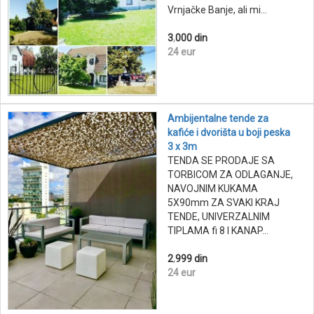
Vrnjačke Banje, ali mi...
3
,
000 din
24 eur
Ambijentalne tende za
kafiće i dvorišta u boji peska
3 x 3m
TENDA SE PRODAJE SA
TORBICOM ZA ODLAGANJE,
NAVOJNIM KUKAMA
5X90mm ZA SVAKI KRAJ
TENDE, UNIVERZALNIM
TIPLAMA fi 8 I KANAP...
2
,
999 din
24 eur