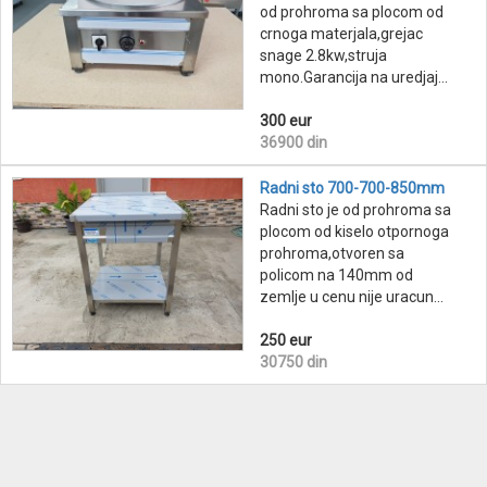
od prohroma sa plocom od
crnoga materjala,grejac
snage 2.8kw,struja
mono.Garancija na uredjaj...
300 eur
36900 din
Radni sto 700-700-850mm
Radni sto je od prohroma sa
plocom od kiselo otpornoga
prohroma,otvoren sa
policom na 140mm od
zemlje u cenu nije uracun...
250 eur
30750 din