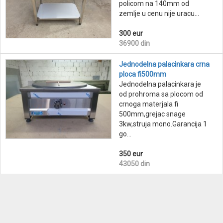
policom na 140mm od
zemlje u cenu nije uracu...
300 eur
36900 din
Jednodelna palacinkara crna
ploca fi500mm
Jednodelna palacinkara je
od prohroma sa plocom od
crnoga materjala fi
500mm,grejac snage
3kw,struja mono.Garancija 1
go...
350 eur
43050 din