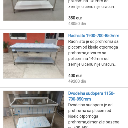
policom na 140mm od
zemlje u cenu nije uracun...
350 eur
43050 din
Radni sto 1900-700-850mm
Radni sto je od prohroma sa
plocom od kiselo otpornoga
prohroma,otvoren sa
policom na 140mm od
zemlje u cenu nije uracun...
400 eur
49200 din
Dvodelna sudopera 1150-
700-850mm
Dvodelna sudopera je od
prohroma sa plocom od
kiselo otpornoga
prohroma,dimenzije bazena
su 500-500-