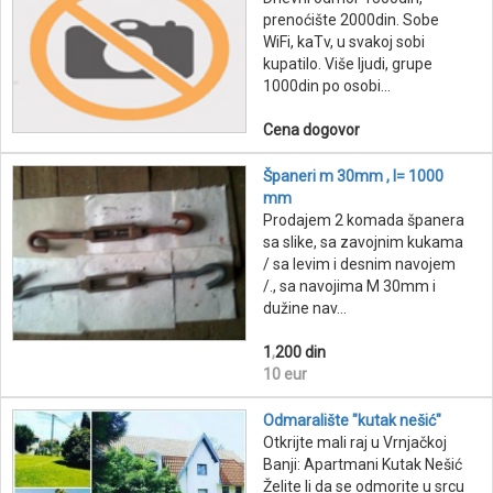
prenoćište 2000din. Sobe
WiFi, kaTv, u svakoj sobi
kupatilo. Više ljudi, grupe
1000din po osobi...
Cena dogovor
Španeri m 30mm , l= 1000
mm
Prodajem 2 komada španera
sa slike, sa zavojnim kukama
/ sa levim i desnim navojem
/., sa navojima M 30mm i
dužine nav...
1
,
200 din
10 eur
Odmaralište "kutak nešić"
Otkrijte mali raj u Vrnjačkoj
Banji: Apartmani Kutak Nešić
Želite li da se odmorite u srcu