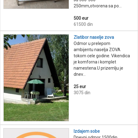
250mm,otvorena sa po...
500 eur
61500 din
Zlatibor naselje zova
Odmor u prelepom
ambijentu naselja ZOVA
tokom cele godine. Vikendica
je komforna i komplet
namestena.U prizemlju je
dnev...
25 eur
3075 din
Izdajem sobe
Dnevni odmor 1500din,