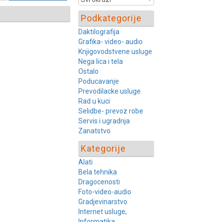
Podkategorije
Daktilografija
Grafika- video- audio
Knjigovodstvene usluge
Nega lica i tela
Ostalo
Poducavanje
Prevodilacke usluge
Rad u kuci
Selidbe- prevoz robe
Servis i ugradnja
Zanatstvo
Kategorije
Alati
Bela tehnika
Dragocenosti
Foto-video-audio
Gradjevinarstvo
Internet usluge,
Informatika