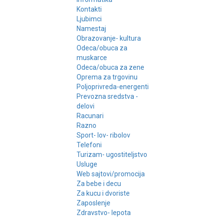
Kontakti
Ljubimci
Namestaj
Obrazovanje- kultura
Odeca/obuca za
muskarce
Odeca/obuca za zene
Oprema za trgovinu
Poljoprivreda-energenti
Prevozna sredstva -
delovi
Racunari
Razno
Sport- lov- ribolov
Telefoni
Turizam- ugostiteljstvo
Usluge
Web sajtovi/promocija
Za bebe i decu
Za kucu i dvoriste
Zaposlenje
Zdravstvo- lepota