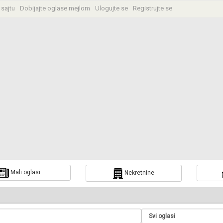
 sajtu
Dobijajte oglase mejlom
Ulogujte se
Registrujte se
Mali oglasi
Nekretnine
a