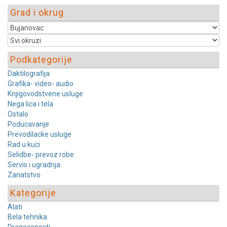
Grad i okrug
Podkategorije
Daktilografija
Grafika- video- audio
Knjigovodstvene usluge
Nega lica i tela
Ostalo
Poducavanje
Prevodilacke usluge
Rad u kuci
Selidbe- prevoz robe
Servis i ugradnja
Zanatstvo
Kategorije
Alati
Bela tehnika