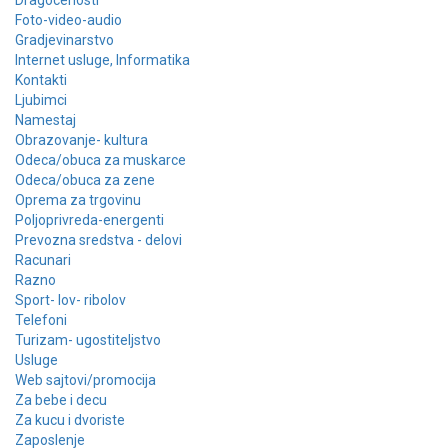
Dragocenosti
Foto-video-audio
Gradjevinarstvo
Internet usluge, Informatika
Kontakti
Ljubimci
Namestaj
Obrazovanje- kultura
Odeca/obuca za muskarce
Odeca/obuca za zene
Oprema za trgovinu
Poljoprivreda-energenti
Prevozna sredstva - delovi
Racunari
Razno
Sport- lov- ribolov
Telefoni
Turizam- ugostiteljstvo
Usluge
Web sajtovi/promocija
Za bebe i decu
Za kucu i dvoriste
Zaposlenje