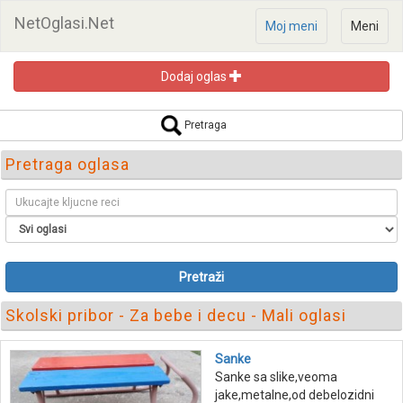
NetOglasi.Net
Moj meni
Meni
Dodaj oglas
Pretraga
Pretraga oglasa
Pretraži
Skolski pribor - Za bebe i decu - Mali oglasi
Sanke
Sanke sa slike,veoma
jake,metalne,od debelozidni