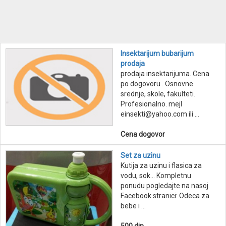
Insektarijum bubarijum
prodaja
prodaja insektarijuma. Cena
po dogovoru . Osnovne
srednje, skole, fakulteti.
Profesionalno. mejl
einsekti@yahoo.com ili ...
Cena dogovor
Set za uzinu
Kutija za uzinu i flasica za
vodu, sok... Kompletnu
ponudu pogledajte na nasoj
Facebook stranici: Odeca za
bebe i ...
500 din