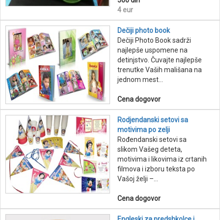
4 eur
Dečiji photo book
Dečiji Photo Book sadrži
najlepše uspomene na
detinjstvo. Čuvajte najlepše
trenutke Vaših mališana na
jednom mest...
Cena dogovor
Rodjendanski setovi sa
motivima po zelji
Rođendanski setovi sa
slikom Vašeg deteta,
motivima i likovima iz crtanih
filmova i izboru teksta po
Vašoj želji –...
Cena dogovor
Engleski za predshkolce i