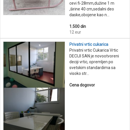
cevi fi-28mm,dužine 1 m
,širine 40 cm,sedalni deo
daske,obojene kao n...
1
,
500 din
12 eur
Privatni vrtic cukarica
Privatni vrtic Cukarica Vrtic
DECIJI SAN je novootvoreni
deciji vrtic, opremljen po
svetskim standardima sa
visoko str...
Cena dogovor