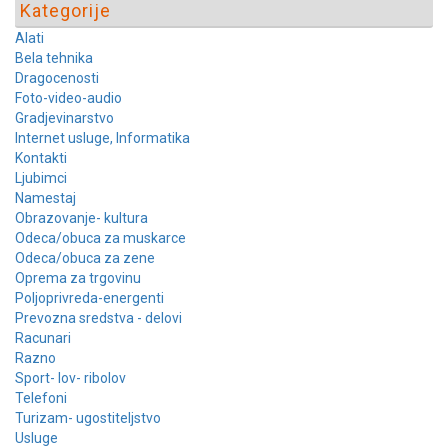
Kategorije
Alati
Bela tehnika
Dragocenosti
Foto-video-audio
Gradjevinarstvo
Internet usluge, Informatika
Kontakti
Ljubimci
Namestaj
Obrazovanje- kultura
Odeca/obuca za muskarce
Odeca/obuca za zene
Oprema za trgovinu
Poljoprivreda-energenti
Prevozna sredstva - delovi
Racunari
Razno
Sport- lov- ribolov
Telefoni
Turizam- ugostiteljstvo
Usluge