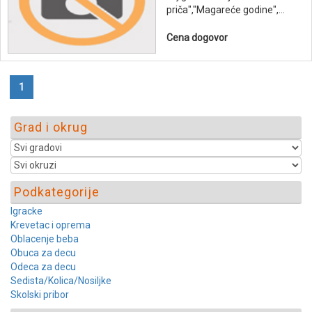
priča","Magareće godine",...
Cena dogovor
1
Grad i okrug
Podkategorije
Igracke
Krevetac i oprema
Oblacenje beba
Obuca za decu
Odeca za decu
Sedista/Kolica/Nosiljke
Skolski pribor