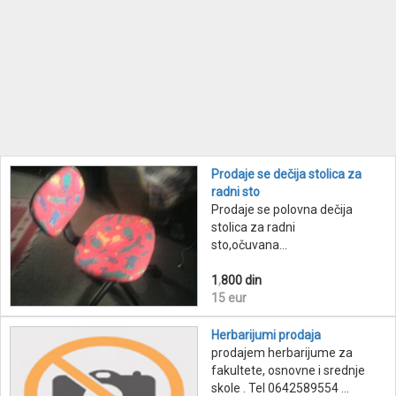
Prodaje se dečija stolica za
radni sto
Prodaje se polovna dečija
stolica za radni
sto,očuvana...
1
,
800 din
15 eur
Herbarijumi prodaja
prodajem herbarijume za
fakultete, osnovne i srednje
skole . Tel 0642589554 ...