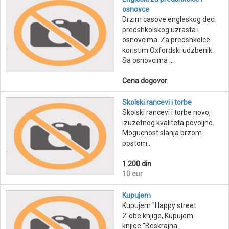
osnovce
Drzim casove engleskog deci
predshkolskog uzrasta i
osnovcima. Za predshkolce
koristim Oxfordski udzbenik.
Sa osnovcima ...
Cena dogovor
Skolski rancevi i torbe
Skolski rancevi i torbe novo,
izuzetnog kvaliteta povoljno.
Mogucnost slanja brzom
postom...
1
,
200 din
10 eur
Kupujem
Kupujem "Happy street
2"obe knjige, Kupujem
knjige:"Beskrajna