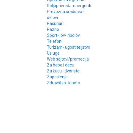
Poljoprivreda-energenti
Prevozna sredstva -
delovi
Racunari
Razno
Sport- lov- ribolov
Telefoni
Turizam- ugostiteljstvo
Usluge
Web sajtovi/promocija
Za bebe i decu
Za kucu i dvoriste
Zaposlenje
Zdravstvo- lepota