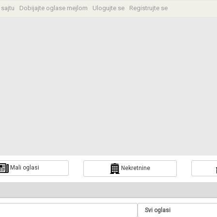
 sajtu
Dobijajte oglase mejlom
Ulogujte se
Registrujte se
Mali oglasi
Nekretnine
a