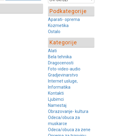
Podkategorije
Aparati- oprema
Kozmetika
Ostalo
Kategorije
Alati
Bela tehnika
Dragocenosti
Foto-video-audio
Gradjevinarstvo
Internet usluge,
Informatika
Kontakti
Ljubimci
Namestaj
Obrazovanje- kultura
Odeca/obuca za
muskarce
Odeca/obuca za zene
Oprema za trgovinu