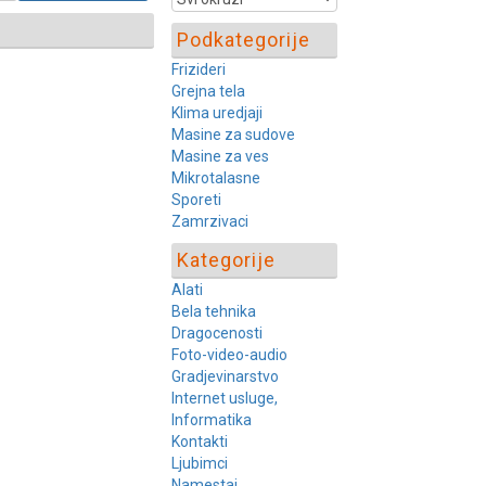
Podkategorije
Frizideri
Grejna tela
Klima uredjaji
Masine za sudove
Masine za ves
Mikrotalasne
Sporeti
Zamrzivaci
Kategorije
Alati
Bela tehnika
Dragocenosti
Foto-video-audio
Gradjevinarstvo
Internet usluge,
Informatika
Kontakti
Ljubimci
Namestaj