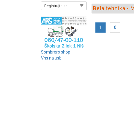
Registrujte se
Bela tehnika - M
1
0
Sombrero shop
Vhs na usb