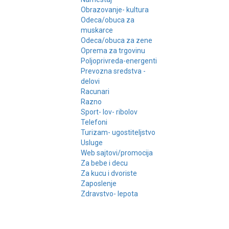
Obrazovanje- kultura
Odeca/obuca za
muskarce
Odeca/obuca za zene
Oprema za trgovinu
Poljoprivreda-energenti
Prevozna sredstva -
delovi
Racunari
Razno
Sport- lov- ribolov
Telefoni
Turizam- ugostiteljstvo
Usluge
Web sajtovi/promocija
Za bebe i decu
Za kucu i dvoriste
Zaposlenje
Zdravstvo- lepota