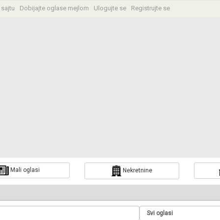
 sajtu
Dobijajte oglase mejlom
Ulogujte se
Registrujte se
Mali oglasi
Nekretnine
a