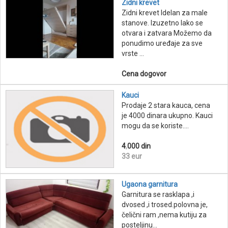
Zidni krevet
Zidni krevet Idelan za male
stanove. Izuzetno lako se
otvara i zatvara Možemo da
ponudimo uređaje za sve
vrste ...
Cena dogovor
Kauci
Prodaje 2 stara kauca, cena
je 4000 dinara ukupno. Kauci
mogu da se koriste....
4
,
000 din
33 eur
Ugaona garnitura
Garnitura se rasklapa ,i
dvosed ,i trosed.polovna je,
čelični ram ,nema kutiju za
posteljinu...