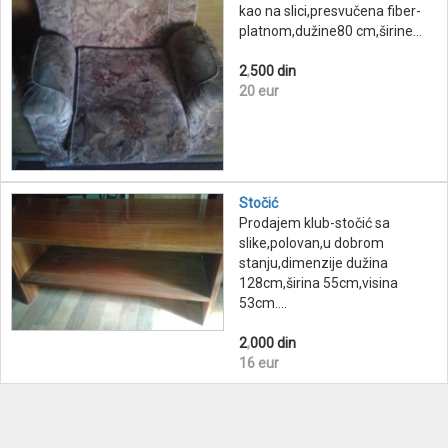
kao na slici,presvučena fiber-
platnom,dužine80 cm,širine...
2
,
500 din
20 eur
Stočić
Prodajem klub-stočić sa
slike,polovan,u dobrom
stanju,dimenzije dužina
128cm,širina 55cm,visina
53cm....
2
,
000 din
16 eur