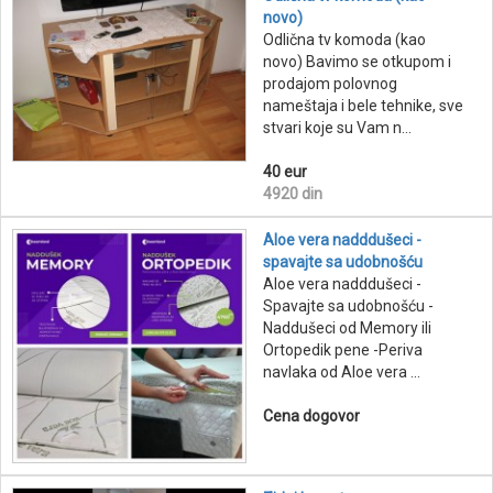
novo)
Odlična tv komoda (kao
novo) Bavimo se otkupom i
prodajom polovnog
nameštaja i bele tehnike, sve
stvari koje su Vam n...
40 eur
4920 din
Aloe vera nadddušeci -
spavajte sa udobnošću
Aloe vera nadddušeci -
Spavajte sa udobnošću -
Naddušeci od Memory ili
Ortopedik pene -Periva
navlaka od Aloe vera ...
Cena dogovor