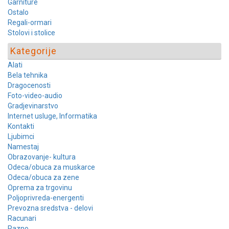
Garniture
Ostalo
Regali-ormari
Stolovi i stolice
Kategorije
Alati
Bela tehnika
Dragocenosti
Foto-video-audio
Gradjevinarstvo
Internet usluge, Informatika
Kontakti
Ljubimci
Namestaj
Obrazovanje- kultura
Odeca/obuca za muskarce
Odeca/obuca za zene
Oprema za trgovinu
Poljoprivreda-energenti
Prevozna sredstva - delovi
Racunari
Razno