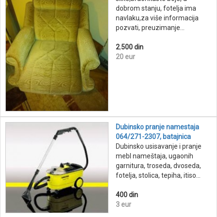
dobrom stanju, fotelja ima
navlaku,za više informacija
pozvati, preuzimanje...
2
,
500 din
20 eur
Dubinsko pranje namestaja
064/271-2307, batajnica
Dubinsko usisavanje i pranje
mebl nameštaja, ugaonih
garnitura, troseda, dvoseda,
fotelja, stolica, tepiha, itiso...
400 din
3 eur