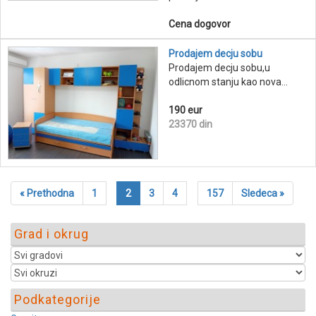
Cena dogovor
Prodajem decju sobu
Prodajem decju sobu,u
odlicnom stanju kao nova...
190 eur
23370 din
« Prethodna
1
2
3
4
157
Sledeca »
Grad i okrug
Podkategorije