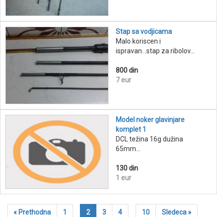
Stap sa vodjicama
Malo koriscen i
ispravan...stap za ribolov...
800 din
7 eur
Model noker glavinjare
komplet 1
DCL težina 16g dužina
65mm...
130 din
1 eur
« Prethodna
1
2
3
4
10
Sledeca »