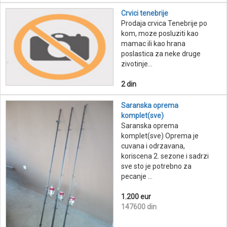
Crvici tenebrije
Prodaja crvica Tenebrije po
kom, moze posluziti kao
mamac ili kao hrana
poslastica za neke druge
zivotinje...
2 din
Saranska oprema
komplet(sve)
Saranska oprema
komplet(sve) Oprema je
cuvana i odrzavana,
koriscena 2. sezone i sadrzi
sve sto je potrebno za
pecanje ...
1
,
200 eur
147600 din