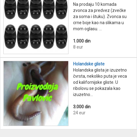
Na prodaju 10 komada
zvonca za predvez (zvečke
za soma i štuku). Zvonca su
crne boje kao na slikama u
mom oglasu. ...
1
,
000 din
8 eur
Holandske gliste
Holandska glista je izuzetno
čvrsta, nekoliko puta je veca
od kalifornijske gliste. U
ribolovu se pokazala kao
izuzetno...
3
,
000 din
24 eur