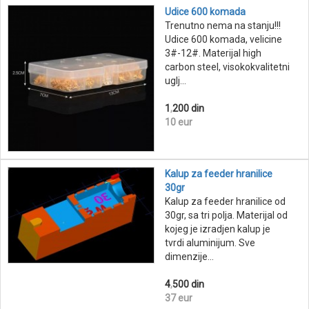
Udice 600 komada
Trenutno nema na stanju!!!
Udice 600 komada, velicine
3#-12#. Materijal high
carbon steel, visokokvalitetni
uglj...
1
,
200 din
10 eur
Kalup za feeder hranilice
30gr
Kalup za feeder hranilice od
30gr, sa tri polja. Materijal od
kojeg je izradjen kalup je
tvrdi aluminijum. Sve
dimenzije...
4
,
500 din
37 eur