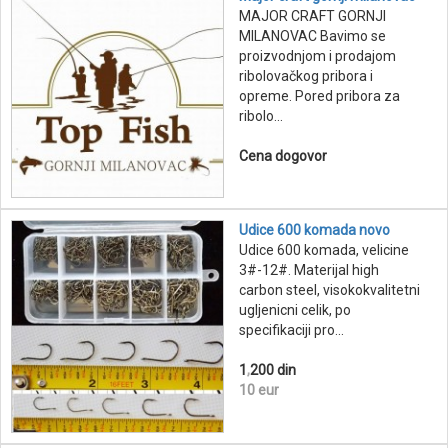
MAJOR CRAFT GORNJI
MILANOVAC Bavimo se
proizvodnjom i prodajom
ribolovačkog pribora i
opreme. Pored pribora za
ribolo...
Cena dogovor
Udice 600 komada novo
Udice 600 komada, velicine
3#-12#. Materijal high
carbon steel, visokokvalitetni
ugljenicni celik, po
specifikaciji pro...
1
,
200 din
10 eur