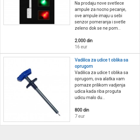
Na prodaju nove svetlece
ampule za nocno pecanje,
ove ampule imaju u sebi
senzor pomeranja i svetle
zeleno dok se ne pom...
2
,
000 din
16 eur
Vadilica za udice t oblika sa
oprugom
Vadilica za udice t oblika sa
oprugom, ova alatka vam
pomaze prilikom vadjenja
udica kada riba proguta
udicu malo du...
800 din
7 eur