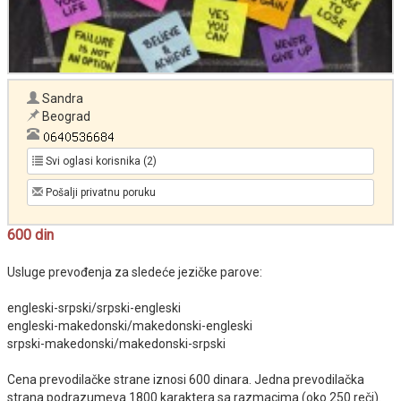
Sandra
Beograd
Svi oglasi korisnika (2)
Pošalji privatnu poruku
600 din
Usluge prevođenja za sledeće jezičke parove:
engleski-srpski/srpski-engleski
engleski-makedonski/makedonski-engleski
srpski-makedonski/makedonski-srpski
Cena prevodilačke strane iznosi 600 dinara. Jedna prevodilačka
strana podrazumeva 1800 karaktera sa razmacima (oko 250 reči).