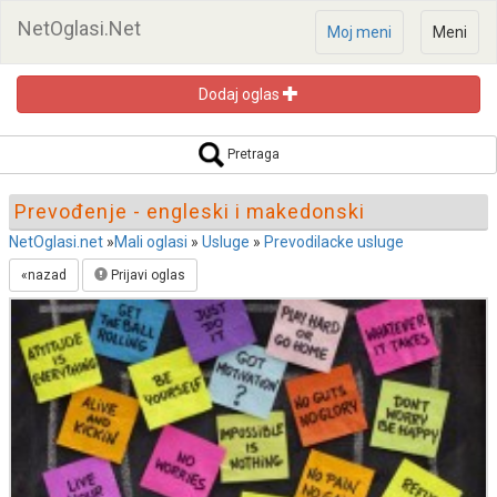
NetOglasi.Net
Moj meni
Meni
Dodaj oglas
Pretraga oglasa
Pretraga
Prevođenje - engleski i makedonski
NetOglasi.net
»
Mali oglasi
»
Usluge
»
Prevodilacke usluge
«nazad
Prijavi oglas
Pretraži