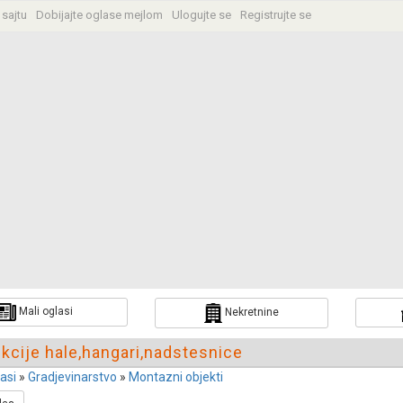
 sajtu
Dobijajte oglase mejlom
Ulogujte se
Registrujte se
a
Mali oglasi
Nekretnine
kcije hale,hangari,nadstesnice
lasi
»
Gradjevinarstvo
»
Montazni objekti