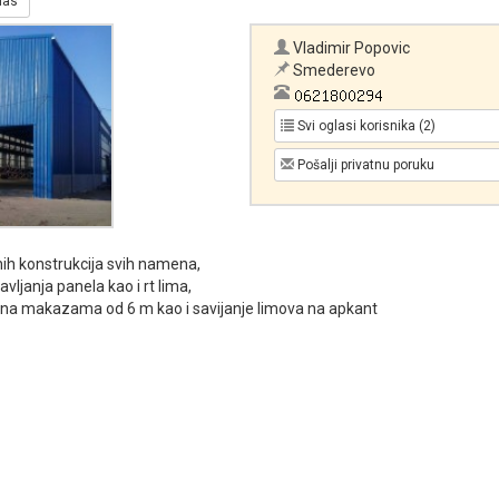
glas
Vladimir Popovic
Smederevo
Svi oglasi korisnika (2)
Pošalji privatnu poruku
nih konstrukcija svih namena,
ljanja panela kao i rt lima,
 na makazama od 6 m kao i savijanje limova na apkant