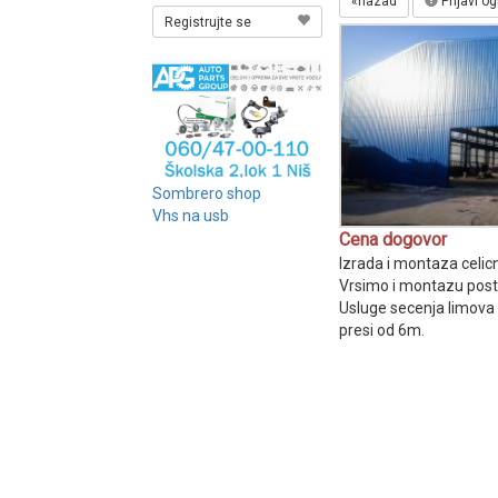
«nazad
Prijavi o
Registrujte se
Sombrero shop
Vhs na usb
Cena dogovor
Izrada i montaza celic
Vrsimo i montazu postav
Usluge secenja limova
presi od 6m.