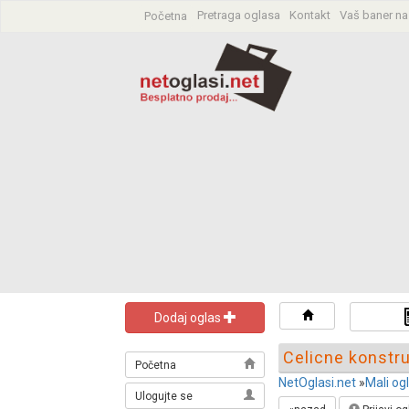
Pretraga oglasa
Kontakt
Vaš baner na
Početna
Pretraga oglas
Dodaj oglas
Celicne konstru
Početna
NetOglasi.net
»
Mali og
Ulogujte se