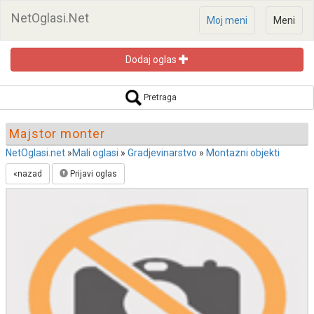
NetOglasi.Net
Moj meni
Meni
Dodaj oglas
Pretraga oglasa
Pretraga
Majstor monter
NetOglasi.net
»
Mali oglasi
»
Gradjevinarstvo
»
Montazni objekti
«nazad
Prijavi oglas
Pretraži