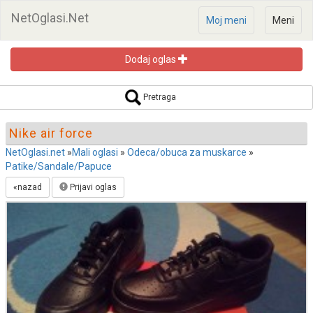
NetOglasi.Net
Moj meni
Meni
Dodaj oglas
Pretraga oglasa
Pretraga
Nike air force
NetOglasi.net
»
Mali oglasi
»
Odeca/obuca za muskarce
»
Patike/Sandale/Papuce
Pretraži
«nazad
Prijavi oglas