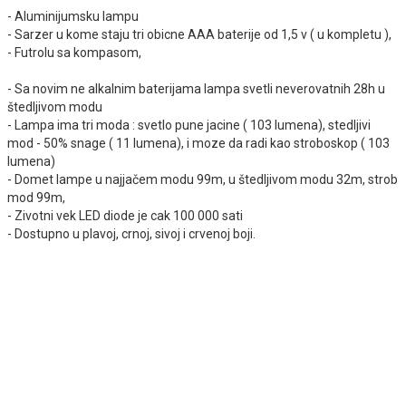
- Aluminijumsku lampu
- Sarzer u kome staju tri obicne AAA baterije od 1,5 v ( u kompletu ),
- Futrolu sa kompasom,
- Sa novim ne alkalnim baterijama lampa svetli neverovatnih 28h u
štedljivom modu
- Lampa ima tri moda : svetlo pune jacine ( 103 lumena), stedljivi
mod - 50% snage ( 11 lumena), i moze da radi kao stroboskop ( 103
lumena)
- Domet lampe u najjačem modu 99m, u štedljivom modu 32m, strob
mod 99m,
- Zivotni vek LED diode je cak 100 000 sati
- Dostupno u plavoj, crnoj, sivoj i crvenoj boji.