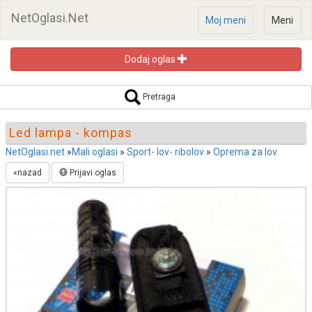
NetOglasi.Net
Moj meni
Meni
Dodaj oglas
Pretraga oglasa
Pretraga
Led lampa - kompas
NetOglasi.net
»
Mali oglasi
»
Sport- lov- ribolov
»
Oprema za lov
«nazad
Prijavi oglas
Pretraži