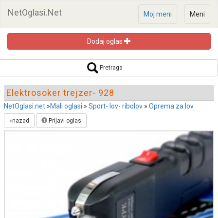
NetOglasi.Net
Moj meni
Meni
Dodaj oglas
Pretraga oglasa
Pretraga
Elektrosoker trejzer- 928
NetOglasi.net
»
Mali oglasi
»
Sport- lov- ribolov
»
Oprema za lov
«nazad
Prijavi oglas
Pretraži