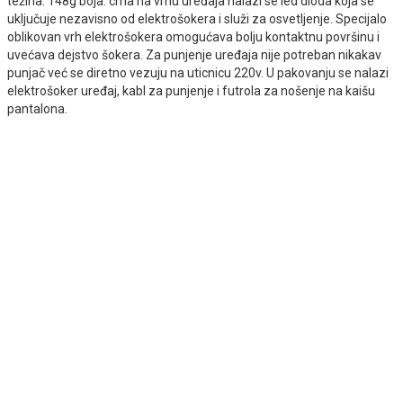
težina: 148g boja: crna na vrhu uređaja nalazi se led dioda koja se
uključuje nezavisno od elektrošokera i služi za osvetljenje. Specijalo
oblikovan vrh elektrošokera omogućava bolju kontaktnu površinu i
uvećava dejstvo šokera. Za punjenje uređaja nije potreban nikakav
punjač već se diretno vezuju na uticnicu 220v. U pakovanju se nalazi
elektrošoker uređaj, kabl za punjenje i futrola za nošenje na kaišu
pantalona.