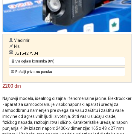
Vladimir
Nis
Svi oglasi korisnika (89)
Pošalji privatnu poruku
2200 din
Najnoviji modela, idealnog dizajna i fenomenalne jačine. Elektrošoker
- aparat za samoodbranu je visokonaponski aparat i uređaj za
samoodbranu namenjen pre svega za vašu zaštitu i zaštitu vaše
imovine od agresivnih ljudi i životinja. Štiti vas u slučaju krađe,
fizičkog napada, razbojništva i slično. Karakteristike uređaja: napon
punjanja: 4,8v izlazni napon: 2400kv dimenzije: 165 x 48 x 27 mm