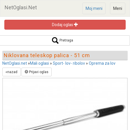
NetOglasi.Net
Moj meni
Meni
Dodaj oglas
Pretraga oglasa
Pretraga
Niklovana teleskop palica - 51 cm
NetOglasi.net
»
Mali oglasi
»
Sport- lov- ribolov
»
Oprema za lov
«nazad
Prijavi oglas
Pretraži