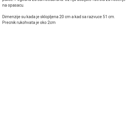
na opasacu.
Dimenzije su kada je sklopljena 20 cm a kad sa razvuce 51 cm.
Precnik rukohvata je oko 2cm