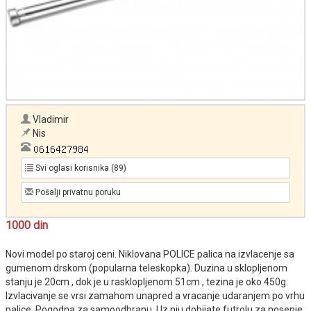
Vladimir
Nis
Svi oglasi korisnika (89)
Pošalji privatnu poruku
1000 din
Novi model po staroj ceni. Niklovana POLICE palica na izvlacenje sa
gumenom drskom (popularna teleskopka). Duzina u sklopljenom
stanju je 20cm , dok je u rasklopljenom 51cm , tezina je oko 450g.
Izvlacivanje se vrsi zamahom unapred a vracanje udaranjem po vrhu
palice. Pogodna za samoodbranu. Uz nju dobijate futrolu za nosenje