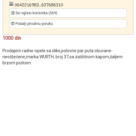
Svi oglasi korisnika (569)
Pošalji privatnu poruku
1000 din
Prodajem radne cipele sa slike,polovne par puta obuvane-
neoštećene,marka WURTH, broj 37,sa zaštitnom kapom,šaljem
brzom poštom.