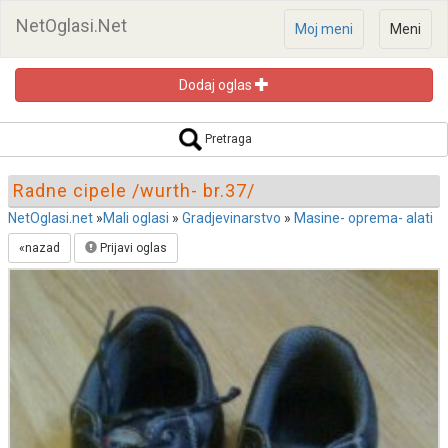
NetOglasi.Net
Moj meni
Meni
Dodaj oglas
Pretraga oglasa
Pretraga
Radne cipele /wurth- br.37/
NetOglasi.net
»
Mali oglasi
»
Gradjevinarstvo
»
Masine- oprema- alati
«nazad
Prijavi oglas
Pretraži