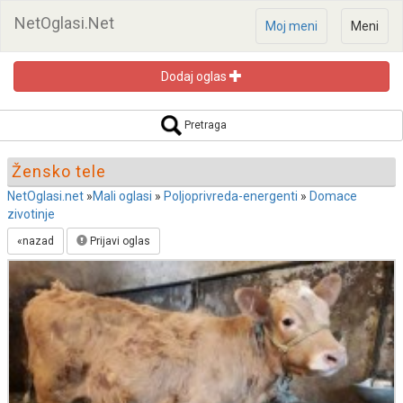
NetOglasi.Net
Moj meni
Meni
Dodaj oglas
Pretraga oglasa
Pretraga
Žensko tele
NetOglasi.net
»
Mali oglasi
»
Poljoprivreda-energenti
»
Domace
zivotinje
Pretraži
«nazad
Prijavi oglas