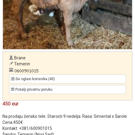
Brane
Temerin
Svi oglasi korisnika (45)
Pošalji privatnu poruku
450 eur
Na prodaju žensko tele. Starosti 9 nedelja. Rasa: Simental x Šarole
Cena:450€
Kontakt: +381/600901015
Šandor, Temerin (Novi Sad)