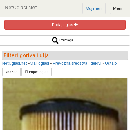
NetOglasi.Net
Moj meni
Meni
Dodaj oglas
Pretraga oglasa
Pretraga
Filteri goriva i ulja
NetOglasi.net
»
Mali oglasi
»
Prevozna sredstva - delovi
»
Ostalo
«nazad
Prijavi oglas
Pretraži