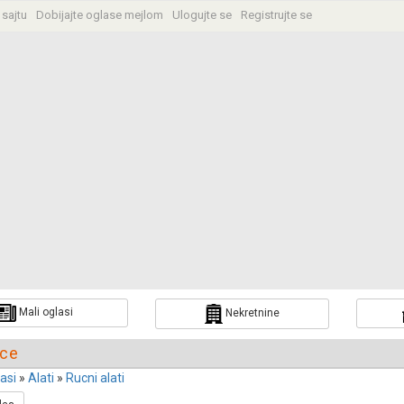
 sajtu
Dobijajte oglase mejlom
Ulogujte se
Registrujte se
a
Mali oglasi
Nekretnine
ice
lasi
»
Alati
»
Rucni alati