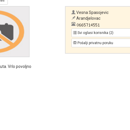
glas
Vesna Spasojevic
Arandjelovac
Svi oglasi korisnika (2)
Pošalji privatnu poruku
uta. Vrlo povoljno