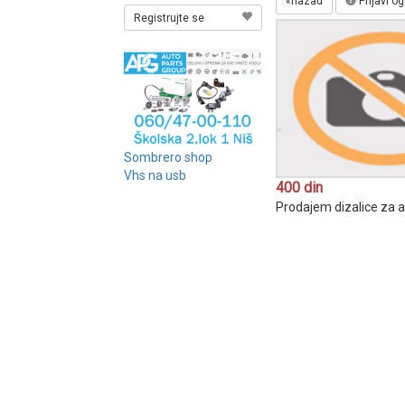
«nazad
Prijavi o
Registrujte se
Sombrero shop
Vhs na usb
400 din
Prodajem dizalice za a