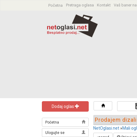
Pretraga oglasa
Kontakt
Vaš baner na
Početna
Pretraga oglas
Dodaj oglas
Prodajem dizal
Početna
NetOglasi.net
»
Mali og
Ulogujte se