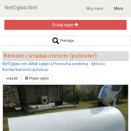
NetOglasi.Net
Moj meni
Meni
Dodaj oglas
Pretraga oglasa
Pretraga
Remont i izradaa cisterni (poliester)
NetOglasi.net
»
Mali oglasi
»
Prevozna sredstva - delovi
»
Kombi/kamioni/autobusi
Pretraži
«nazad
Prijavi oglas