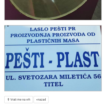
Vrati me na vrh
«nazad