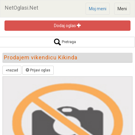
NetOglasi.Net
Moj meni
Meni
Dodaj oglas
Pretraga oglasa
Pretraga
Prodajem vikendicu Kikinda
«nazad
Prijavi oglas
Pretraži