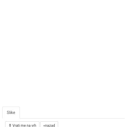
Slike
Vrati me na vrh
«nazad