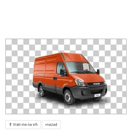
Vrati me na vrh
«nazad