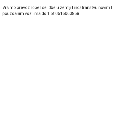
Vršimo prevoz robe I selidbe u zemlji I inostranstvu novim I
pouzdanim vozilima do 1.5t 0616060858