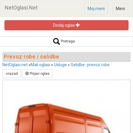
NetOglasi.Net
Moj meni
Meni
Dodaj oglas
Pretraga oglasa
Pretraga
Prevoz robe i selidbe
NetOglasi.net
»
Mali oglasi
»
Usluge
»
Selidbe- prevoz robe
«nazad
Prijavi oglas
Pretraži