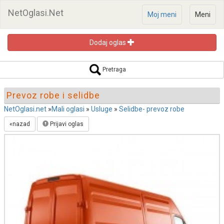
NetOglasi.Net
Moj meni
Meni
Dodaj oglas
Pretraga oglasa
Pretraga
Prevoz robe i selidbe
NetOglasi.net
»
Mali oglasi
»
Usluge
»
Selidbe- prevoz robe
«nazad
Prijavi oglas
Pretraži