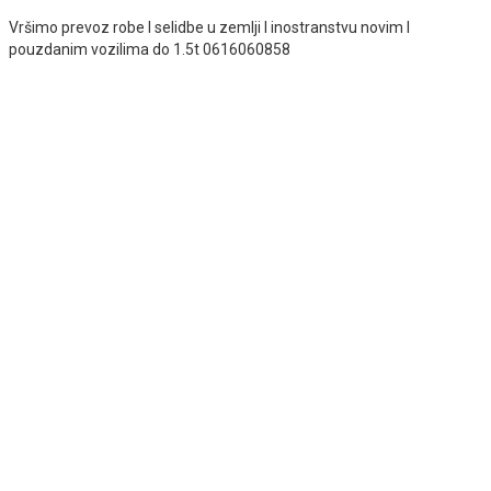
Vršimo prevoz robe I selidbe u zemlji I inostranstvu novim I
pouzdanim vozilima do 1.5t 0616060858