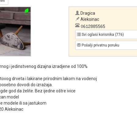
glas
Dragica
Aleksinac
Svi oglasi korisnika (776)
Pošalji privatnu poruku
og i jedinstvenog dizajna izradjene od 100%
tovog drveta i lakirane prirodnim lakom na vodenoj
 posebno dovodi do izražaja.
gde god da želite. Bez ijedne oštre ivice
can model
e modele ili sa jastukom
20 Aleksinac
5