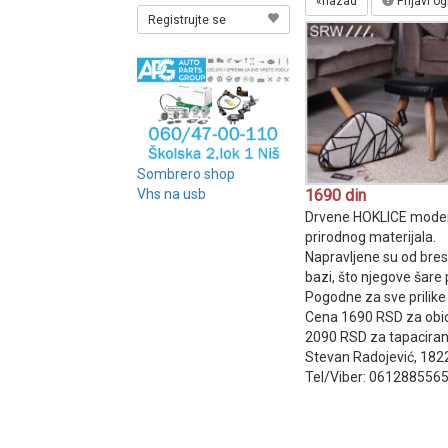
«nazad
Prijavi o
Registrujte se
Sombrero shop
1690 din
Vhs na usb
Drvene HOKLICE modern
prirodnog materijala.
Napravljene su od bres
bazi, što njegove šare
Pogodne za sve prilike 
Cena 1690 RSD za obi
2090 RSD za tapaciran
Stevan Radojević, 182
Tel/Viber: 061288556