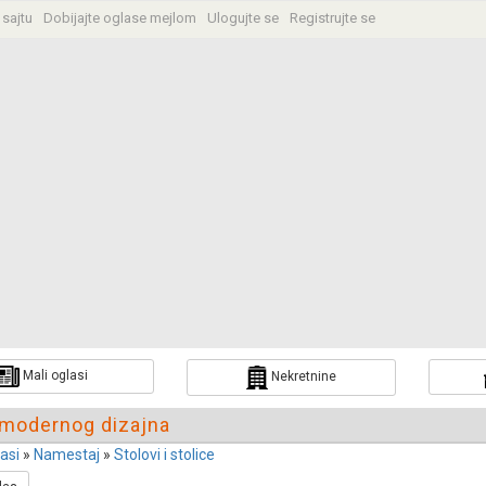
 sajtu
Dobijajte oglase mejlom
Ulogujte se
Registrujte se
a
Mali oglasi
Nekretnine
 modernog dizajna
lasi
»
Namestaj
»
Stolovi i stolice