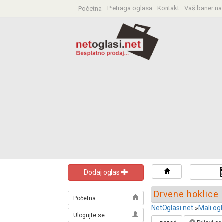
Pretraga oglasa
Kontakt
Vaš baner na
Početna
Pretraga oglas
Dodaj oglas
Drvene hoklice
Početna
NetOglasi.net
»
Mali og
Ulogujte se