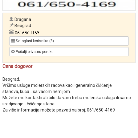
Dragana
Beograd
Svi oglasi korisnika (8)
Pošalji privatnu poruku
Cena dogovor
Beograd.
Vršimo usluge molerskih radova kao i generalno čišćenje
stanova, kuća... sa vašom hemijom.
Možete me kontaktirati bilo da vam treba molerska usluga ili samo
sredjivanje - čišćenje stana.
Za više informacija možete pozvati na broj: 061/650-4169