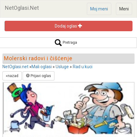
NetOglasi.Net
Moj meni
Meni
Dodaj oglas
Pretraga oglasa
Pretraga
Molerski radovi i čišćenje
NetOglasi.net
»
Mali oglasi
»
Usluge
»
Rad u kuci
«nazad
Prijavi oglas
Pretraži