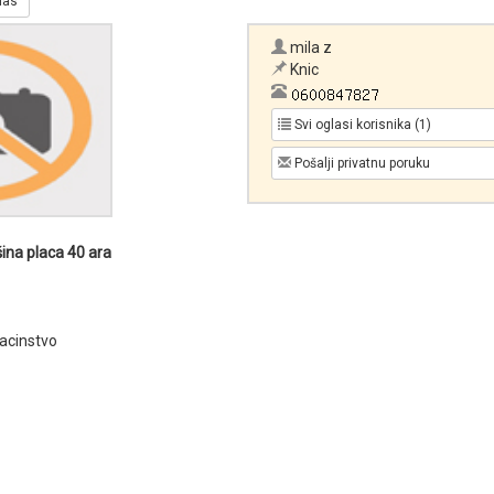
glas
mila z
Knic
Svi oglasi korisnika (1)
Pošalji privatnu poruku
na placa 40 ara
acinstvo