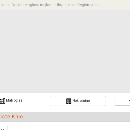
 sajtu
Dobijajte oglase mejlom
Ulogujte se
Registrujte se
a
Mali oglasi
Nekretnine
iste Knic