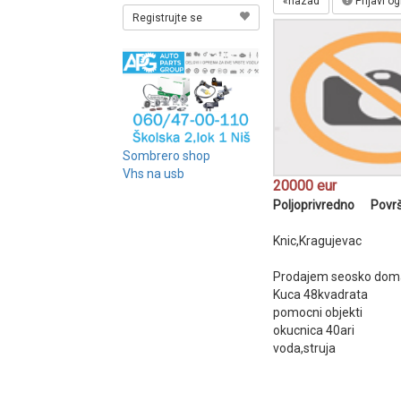
«nazad
Prijavi o
Registrujte se
Sombrero shop
Vhs na usb
20000 eur
Poljoprivredno Površi
Knic,Kragujevac
Prodajem seosko dom
Kuca 48kvadrata
pomocni objekti
okucnica 40ari
voda,struja