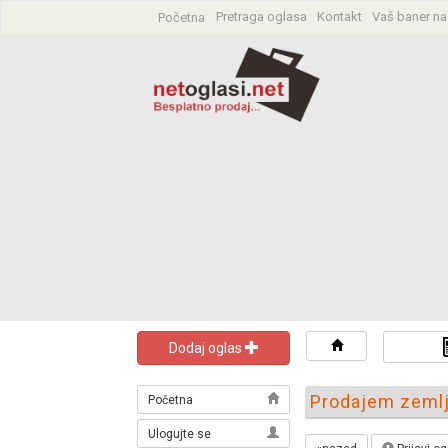
Pretraga oglasa
Kontakt
Vaš baner na
Početna
Pretraga oglas
Dodaj oglas
Prodajem zemlj
Početna
Ulogujte se