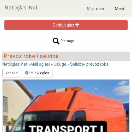
NetOglasi.Net
Moj meni
Meni
Dodaj oglas
Pretraga oglasa
Pretraga
Prevoz robe i selidbe
NetOglasi.net
»
Mali oglasi
»
Usluge
»
Selidbe- prevoz robe
«nazad
Prijavi oglas
Pretraži