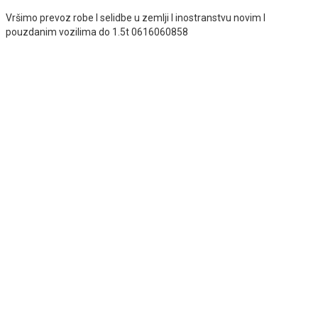
Vršimo prevoz robe I selidbe u zemlji I inostranstvu novim I
pouzdanim vozilima do 1.5t 0616060858