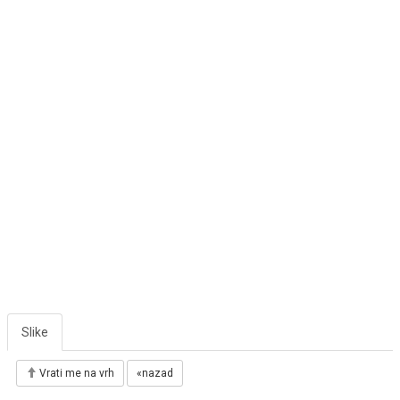
Slike
Vrati me na vrh
«nazad