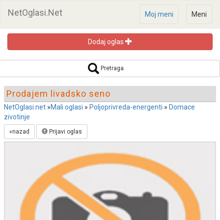
NetOglasi.Net
Moj meni
Meni
Dodaj oglas
Pretraga oglasa
Pretraga
Prodajem livadsko seno
NetOglasi.net
»
Mali oglasi
»
Poljoprivreda-energenti
»
Domace
zivotinje
Pretraži
«nazad
Prijavi oglas