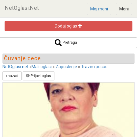
NetOglasi.Net
Moj meni
Meni
Dodaj oglas
Pretraga oglasa
Pretraga
Čuvanje dece
NetOglasi.net
»
Mali oglasi
»
Zaposlenje
»
Trazim posao
«nazad
Prijavi oglas
Pretraži