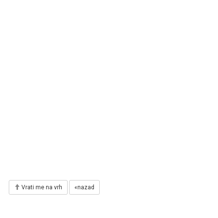
Vrati me na vrh
«nazad