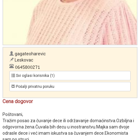
gagateoharevic
Leskovac
Svi oglasi korisnika (1)
Pošalji privatnu poruku
Cena dogovor
Poštovani,
Tražim posao za čuvanje dece ili održavanje domaćinstva.Ozbiljna i
odgovorna žena.Čuvala bih decu u inostranstvu.Majka sam dvoje
odrasle dece i već imam iskustva sa čuvanjem dece.Ekonomista
sam po struci.