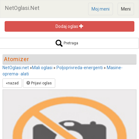
NetOglasi.Net
Moj meni
Meni
Dodaj oglas
Pretraga oglasa
Pretraga
Atomizer
NetOglasi.net
»
Mali oglasi
»
Poljoprivreda-energenti
»
Masine-
oprema- alati
Pretraži
«nazad
Prijavi oglas