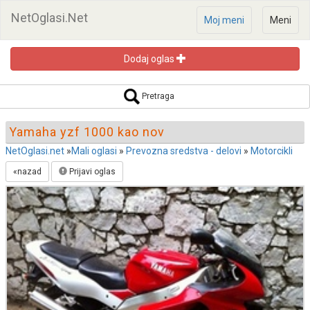
NetOglasi.Net
Moj meni
Meni
Dodaj oglas
Pretraga oglasa
Pretraga
Yamaha yzf 1000 kao nov
NetOglasi.net
»
Mali oglasi
»
Prevozna sredstva - delovi
»
Motorcikli
«nazad
Prijavi oglas
Pretraži