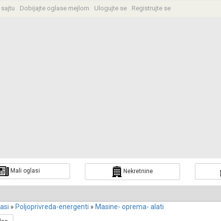
 sajtu
Dobijajte oglase mejlom
Ulogujte se
Registrujte se
a
Mali oglasi
Nekretnine
lasi
»
Poljoprivreda-energenti
»
Masine- oprema- alati