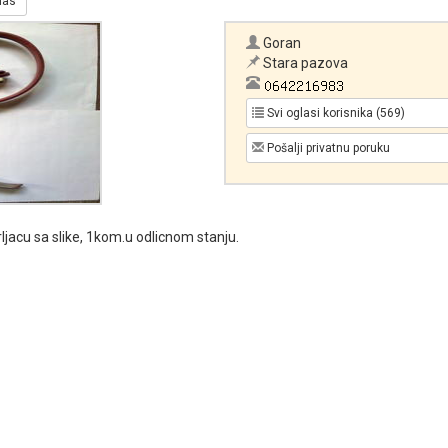
glas
Goran
Stara pazova
Svi oglasi korisnika (569)
Pošalji privatnu poruku
jacu sa slike, 1kom.u odlicnom stanju.