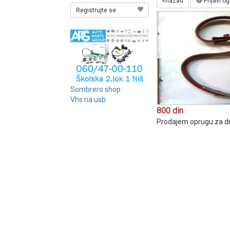
«nazad
Prijavi o
Registrujte se
Sombrero shop
Vhs na usb
800 din
Prodajem oprugu za drl