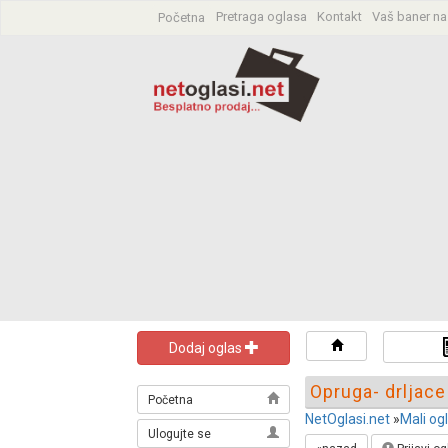
Pretraga oglasa
Kontakt
Vaš baner na
Početna
Pretraga oglas
Dodaj oglas
Opruga- drljace
Početna
NetOglasi.net
»
Mali og
Ulogujte se